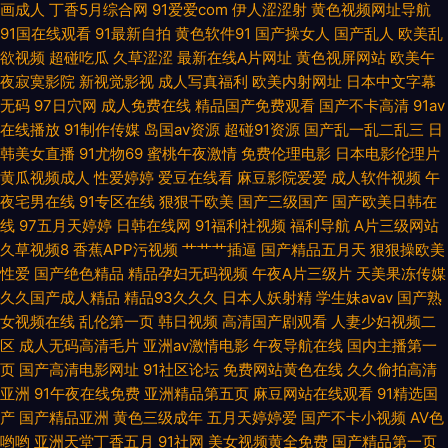
画成人
丁香5月综合网
91爱爱com
伊人涩涩射
黄色视频网址导航
91国在线观看
91最新自拍
黄色软件91
国产操女人
国产乱人
欧美乱
国产 日本理伦少妇电影 91香蕉在线网站 久久国产三级久久 无码1234 99香
欲视频
超碰吃瓜
久草涩涩
最新在线A片网址
黄色视屏网站
欧美午
夜寂寞影院
新视觉影视
成人写真福利
欧美内射网址
日本中文字幕
蕉性爱 超碰人干 免费成人17 色图dd 91精品老司机 国产鬼片a片 日本高清乱
无码
97日穴网
成人免费在线
精品国产免费观看
国产不卡高清
91av
在线播放
91制作传媒
岛国av资源
超碰91资源
国产乱一乱二乱三
日
亚洲最大天堂观看 91视频福利 成人无码不卡网址 欧美成人A 婷婷色黑料91
韩美女直播
91尤物69
蜜桃午夜激情
免费伦理电影
日本电影伦理片
黄瓜视频成人
性爱婷婷
爱豆在线看
麻豆影院爱爱
成人软件视频
午
91prom 肏屄网五月天婷婷 黄色网免观看 欧美十专区 91色在线 岛国操逼片
夜宅男在线
91专区在线
狠狠干欧美
国产三级国产
国产欧美日韩在
线
97五月天婷婷
日韩在线网
91福利社视频
福利导航
A片三级网站
六月天综合色色 微拍国产 91精品一区 成人网页入口 久草黄色剧场 日韩av网
久草视频8
香蕉APP污视频
艹艹艹插逼
国产精品五月天
狠狠操欧美
性爱
国产绝色精品
精品孕妇无码视频
午夜A片三级片
天美果冻传媒
站大全 在线91视频 AV免费大全 九一在线免费看 日本综合无码 亚洲AV色色
久久国产成人精品
精品93久久久
日本人妖射精
学生妹avav
国产熟
女视频在线
乱伦第一页
韩日视频
高清国产剧观看
人妻少妇视频二
导航 99碰碰逼 福利短片 久久午夜无码 人人干超碰 亚洲97在线视频 91网站
区
成人无码高清毛片
亚洲av激情电影
午夜导航在线
国内主播第一
页
国产高清电影网址
91社区论坛
免费网站黄色在线
久久偷拍高清
亚洲
91午夜在线免费
亚洲精品第五页
麻豆网站在线观看
91精选国
在线看 成人午夜福利影院 欧美激情影院 亚洲AT午夜剧场 97色色豆花影音
产
国产精品亚洲
黄色三级成年
五月天婷婷爱
国产不卡小视频
AV色
哟哟
亚洲天堂丁香五月
91社网
美女视频黄全免费
国产精品第一页
国产精品27 男人色色网 丝袜91窝 91夫妻交换论坛 成人高清日色 精品色色