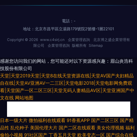
電話：-
地址：北京市昌平區立湯路179號院2號樓-1層22101
Copyright © 2026
www.c4sirj.cn
企業管理咨詢
北京博之盛企業管理有
限公司
企業管理咨詢
版權所有
Sitemap
感谢您访问我们的网站，您可能还对以下资源感兴趣：眉山炎浩科
技股份有限公司
天堂|天堂2019天堂|天堂8在线天堂资源在线|天堂AV国产夫妇精品
自在线|天堂AV亚洲AV一二三区|天堂电影2018|天堂电影网免费观
看|天堂国产一区二区三区|天堂无码人妻精品AV区|天堂亚洲国产中
文在线
网站地图
97精品国产 日韩精品三区 大香蕉久久丁香 黑丝萝少 精品91国产0 久久青草
日本一级大片
微拍福利在线观看
91香蕉APP
国产二区三区
国产精
品性
乱伦种子
美国伦理大片
国产二区在线观看
美女伦理视频
福利
线蕉国产 老司机综合 欧美国产开 日本A视频 三级三级AV导航 无码www
偷拍小视频
91社区国产
丁香五月天堂
欧美变态一区
国产综合在线