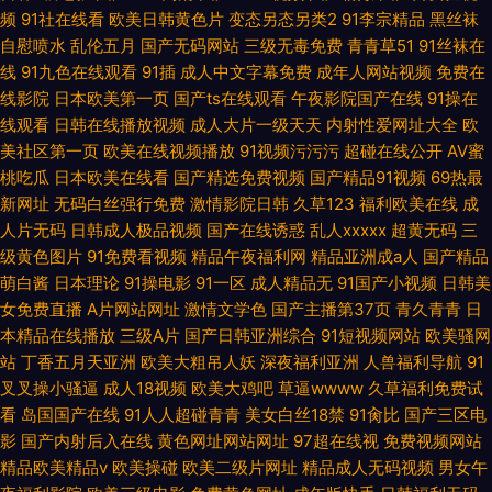
频
91社在线看
欧美日韩黄色片
变态另态另类2
91李宗精品
黑丝袜
自慰喷水
乱伦五月
国产无码网站
三级无毒免费
青青草51
91丝袜在
线
91九色在线观看
91插
成人中文字幕免费
成年人网站视频
免费在
线影院
日本欧美第一页
国产ts在线观看
午夜影院国产在线
91操在
线观看
日韩在线播放视频
成人大片一级天天
内射性爱网址大全
欧
美社区第一页
欧美在线视频播放
91视频污污污
超碰在线公开
AV蜜
桃吃瓜
日本欧美在线看
国产精选免费视频
国产精品91视频
69热最
新网址
无码白丝强行免费
激情影院日韩
久草123
福利欧美在线
成
人片无码
日韩成人极品视频
国产在线诱惑
乱人xxxxx
超黄无码
三
级黄色图片
91免费看视频
精品午夜福利网
精品亚洲成a人
国产精品
萌白酱
日本理论
91操电影
91一区
成人精品无
91国产小视频
日韩美
女免费直播
A片网站网址
激情文学色
国产主播第37页
青久青青
日
本精品在线播放
三级A片
国产日韩亚洲综合
91短视频网站
欧美骚网
站
丁香五月天亚洲
欧美大粗吊人妖
深夜福利亚洲
人兽福利导航
91
叉叉操小骚逼
成人18视频
欧美大鸡吧
草逼wwww
久草福利免费试
看
岛国国产在线
91人人超碰青青
美女白丝18禁
91肏比
国产三区电
影
国产内射后入在线
黄色网址网站网址
97超在线视
免费视频网站
精品欧美精品v
欧美操碰
欧美二级片网址
精品成人无码视频
男女午