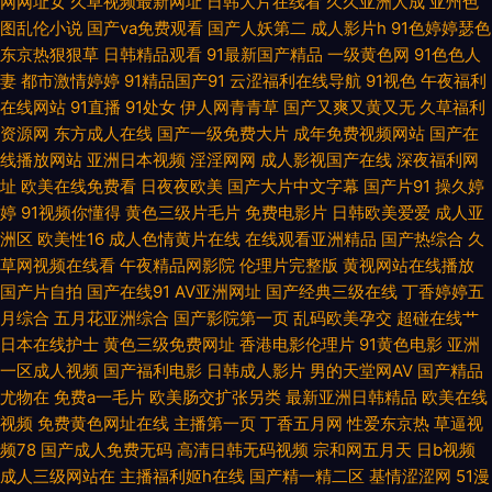
网网址女
久草视频最新网址
日韩大片在线看
久久亚洲人成
亚州色
图乱伦小说
国产va免费观看
国产人妖第二
成人影片h
91色婷婷瑟色
亚洲欧洲日产AV 91丝瓜浮力草草 操射人妖Ts 欧美姓爱第一区 午夜福利剧院
东京热狠狠草
日韩精品观看
91最新国产精品
一级黄色网
91色色人
妻
都市激情婷婷
91精品国产91
云涩福利在线导航
91视色
午夜福利
91国摸 AV伊人电影 豆花成人AV影院 精品精久久 欧美精品一级片 日韩二级
在线网站
91直播
91处女
伊人网青青草
国产又爽又黄又无
久草福利
资源网
东方成人在线
国产一级免费大片
成年免费视频网站
国产在
黄色 香蕉视频在线网站 国产色色网 欧美成人a在线 三级性爱网 亚洲另类五
线播放网站
亚洲日本视频
淫淫网网
成人影视国产在线
深夜福利网
址
欧美在线免费看
日夜夜欧美
国产大片中文字幕
国产片91
操久婷
月天 91在线视频免费 超碰碰少妇 国内精品一区在线 另类色综合 日韩肏逼网
婷
91视频你懂得
黄色三级片毛片
免费电影片
日韩欧美爱爱
成人亚
洲区
欧美性16
成人色情黄片在线
在线观看亚洲精品
国产热综合
久
草网视频在线看
午夜精品网影院
伦理片完整版
黄视网站在线播放
午夜剧场福利姬 国产精品成年 麻豆白丝抠逼 日韩精品免费 亚洲超清有码 91
国产片自拍
国产在线91
AV亚洲网址
国产经典三级在线
丁香婷婷五
月综合
五月花亚洲综合
国产影院第一页
乱码欧美孕交
超碰在线艹
黄瓜视频下载 超碰超碰 国内成人在线 麻豆传媟精选集 日韩国产在线视频 人
日本在线护士
黄色三级免费网址
香港电影伦理片
91黄色电影
亚洲
一区成人视频
国产福利电影
日韩成人影片
男的天堂网AV
国产精品
人草人人 51精品国自产 Av手机网址 豆花成人精品 极品91网站 欧美老司机啪
尤物在
免费a一毛片
欧美肠交扩张另类
最新亚洲日韩精品
欧美在线
视频
免费黄色网址在线
主播第一页
丁香五月网
性爱东京热
草逼视
啪 深夜AV网 在线青青草av aaa青青草网 欧洲激情综合 亚洲97在线视频 亚
频78
国产成人免费无码
高清日韩无码视频
宗和网五月天
日b视频
成人三级网站在
主播福利姬h在线
国产精一精二区
基情涩涩网
51漫
洲色院 久久精品这里18 天天弄日日搞 97福利社视频 黑料网线路一二三 九一