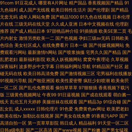
91com
91豆花成人
哪里有A片网址
精产国品
香蕉视频国产精品
91
九色福利
成人国产无线视
欧美日韩性生活片
国产伦理剧
国产精品
无套无码
成年人网站免费
国产精品1000
91九色在线视频
日本伦理
片在线
三级无码在线天堂
久久成人亚洲
日本中文视频在线
伦理剧
推荐
国产成人精品日本
97甜桃品种介绍
91插插插
欧美SE第二页
毛
片内射女
激情另类欧美一二
国产色视频
孕妇三级av无码
日韩欧美
色综合
美女社区成人
在线免费看片
日本一级
国产传媒视频网站
免
费观看污网站
最新激情h网站
国产喷浆抽搐
宅男久久国产精品
国产
乱肥老妇
最新福利影院
欧美人妖视频网站
窝窝午夜理论
久草视频
深夜福利
波多野步中文字幕
日韩福利网址导航
91精品国产社区
超
碰无码在线
欧美日韩高清免费
国产激情视频三区
宅男福利在线播放
91视频污导航
国产啪亚洲国
欧美性爱密臀
疯狂少妇喷潮
欧美肏屄
一区二区
国产乱伦免费观看
偷拍草草草
97狠狠插
香蕉视频下载污
版
三级黄色视频网址
午夜99
91日逼视频
国产成在线观看
萌白酱一
线天
乱伦五月天婷婷
美腿丝袜在线观看
国产精品3p
91综合碰
国产
乱女乱
成人xxxxx
日韩伦理片
91色爱
免费黄色av网址
欧美肥老妇
欧美在线tv
加勒比在线视屏
国产美女在线免费
91香蕉污APP
国产
高清自拍一区
第一页草草影院
韩日成人
精品福利
91天堂一区二区
日韩a级电影
国产二区高清
国产www视频
国产粉嫩
国产男女猛视