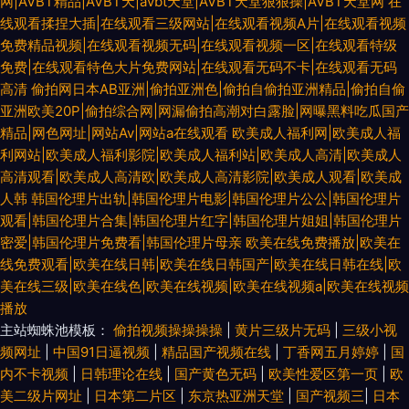
网|AVBT精品|AVBT天|avbt天堂|AVBT天堂狠狠操|AVBT天堂网
在
线观看揉捏大插|在线观看三级网站|在线观看视频A片|在线观看视频
免费精品视频|在线观看视频无码|在线观看视频一区|在线观看特级
免费|在线观看特色大片免费网站|在线观看无码不卡|在线观看无码
高清
偷拍网日本AB亚洲|偷拍亚洲色|偷拍自偷拍亚洲精品|偷拍自偷
亚洲欧美20P|偷拍综合网|网漏偷拍高潮对白露脸|网曝黑料吃瓜国产
精品|网色网址|网站Av|网站a在线观看
欧美成人福利网|欧美成人福
利网站|欧美成人福利影院|欧美成人福利站|欧美成人高清|欧美成人
高清观看|欧美成人高清欧|欧美成人高清影院|欧美成人观看|欧美成
人韩
韩国伦理片出轨|韩国伦理片电影|韩国伦理片公公|韩国伦理片
观看|韩国伦理片合集|韩国伦理片红字|韩国伦理片姐姐|韩国伦理片
密爱|韩国伦理片免费看|韩国伦理片母亲
欧美在线免费播放|欧美在
线免费观看|欧美在线日韩|欧美在线日韩国产|欧美在线日韩在线|欧
美在线三级|欧美在线色|欧美在线视频|欧美在线视频a|欧美在线视频
播放
主站蜘蛛池模板：
偷拍视频操操操操
|
黄片三级片无码
|
三级小视
频网址
|
中国91日逼视频
|
精品国产视频在线
|
丁香网五月婷婷
|
国
内不卡视频
|
日韩理论在线
|
国产黄色无码
|
欧美性爱区第一页
|
欧
美二级片网址
|
日本第二片区
|
东京热亚洲天堂
|
国产视频三
|
日本