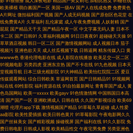
影
91狠狠撸
成人深夜电影
精品国产美女剃毛
加勒比熟女
91碰在线
欧美裸模
萌白酱国产一区
美国一级AV
国产人在线成免费
免费黄色
超碰大香蕉97 大香蕉伊人成人网 国产97在线视频 国内熟女视频 黄色地址五
A片网址
微拍福利国产视频
国产人成无码视频
国产原创区色花堂
在
线免费黄A片
久草福利
乱伦家庭
成人午夜免费视频
人妖射精
国产
月天 狼友导航 男人天堂aaaa 欧美性爱区第一页 日本人人插 丝袜足交综合
屁屁
国产精品天干天
国产精品午夜一区
中文字幕无码人妻
日本不
卡二区
国产日韩91
久草福利视频网
91日日夜夜91
超碰碰天天操
91
婷婷成人淫网 人妖手慰网站 www超碰93 超碰夫妻啪啪啪 欧美精品性交 天
草草酒店视频
韩日一区二区
国产激情视频网站
成人视频日本
茄子
视频污
亚洲色欲天天
成人丝瓜视频下载
日韩逼网
精东传媒入口
黄
天肏屄 91白丝国产 97福利观看 俺去啦啦电影网 超碰人人操91 岛国欧美a级
wwww色
香港伦理电影在线
成人影院在线播放
欧美足交一区二区
91视频电影
另类四虎
亚洲东京热
国产不卡在线
91九色视频
日本天
视频 韩国无码三级 精品国产伦区全集 狼友AV在线 欧美本土自拍 人人艹人妻
堂视频导航
日本三级光棍影院
91大神精品
欧美怡红院院二区
爱豆
传媒观看网站
综合日韩欧美
草逼网首页
国产日韩精品91
91视频网
日韩五月丁香影院 婷婷图区 午夜精品影院 伊人视频在线 97色色资源站
站在线
69性影院
福利资源在线
91自拍最新网址
青青草国产成人
黄
色岛国网站
欧美一xxxxx
欧美gayv
91色情激情网
中国韩国日本高
www91大神 超碰美国 成人自拍视频网站 福利AV在线导航 加勒比啊V网 另
清
国产国产一区
亚洲欧洲成人
日韩在线
久久国产影视综合
欧美69
潮喷
伦理片app下载
激情视频国产精品
91草莓久草超碰
成人性爱
aa影院
欧美性爱插插
欧美日韩色黄片
91草莓影院
午夜电影网久久
类情趣福利社 欧美啪啪91 日本不卡一三区 手机在线三级中文 亚洲免费成人
国产丝袜美女
国产精彩视频
操碰视屏
国产福利在线
91久久影院
免
费日韩电影
日韩成人影视
欧美精品性交
午夜宅男免费
另类亚洲色
片 91福利包网站 91洮色在线观看 操逼片韩国 国产九一 久久草超碰 欧美