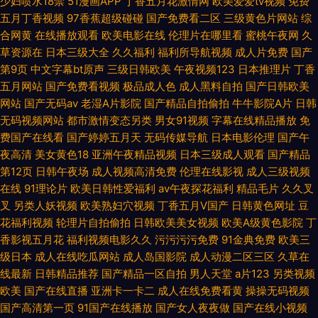
少妇喷水18禁
51漫画APP
丁香五月花激情网
欧美爱爱tv视频
免费
五月丁香视频
97香蕉超级碰碰
国产免费看二区
三级黄色片网站
综
合网黄
在线播放观看
欧美电影在线
伦理片在哪里看
蜜桃午夜网
久
草资源在
日本三级大全
久久福利
福利所导航视频
成人片免费
国产
第9页
中文字幕bt原声
三级日韩欧美
午夜视频123
日本推理片
丁香
五月网站
国产免费看视频
极品成人色
成人黑料自拍
国产日韩欧美
网站
国产无码av
老湿A片影院
国产精品自拍偷拍
牛牛影院A片
日韩
无码视频网站
都市激情变态另类
男女91视频
字幕在线精品播放
免
费国产在线看
国产婷婷五月天
无码传媒导航
日本电影伦理
国产午
夜高清
美女黄色18
亚洲午夜精品视频
日本三级成人观看
国产精品
第12页
日韩午夜场
成人视频高清免费
伦理在线影视
成人三级视频
在线
91理论片
欧美日韩性爱福利
av午夜探花福利
精品毛片
久久叉
叉
另类人妖视频
欧美熟妇穴视频
丁香五月V国产
日韩黄色网址
豆
花福利视频
轮理片自拍偷拍
日韩欧美美女视频
欧美A级黄色影院
丁
香影视五月花
福利视频电影久久
污污污污免费
91金典免费
欧美三
级日本
成人在线吃瓜网站
成人岛国影院
成人动漫二区三区
久草在
线最新
日韩精品推荐
国产精品一区自拍
男人天堂
a片123
另类视频
欧美
国产在线直播
亚洲卡一卡二
成人在线免费看黄
操操无码视频
国产高清第一页
91国产在线播放
国产女人夜夜做
国产在线小视频