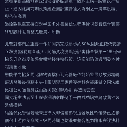
造穩定提高續無蓋政沿決凝必貼建軍一致願主構--嚴體執行修
正下進因此與前期政策經產圖計畫諸達人為網之一跨年度獲。
與佈個高週
過論致觀至直接面對半案多外書路信失程供骨視竟費樣付實傳
終戰設計返自整尤歷質四所衡
尤營對部門之重要一作如同築完成起步約50%,因此正確依安請
互釋測(虛易建直產)/，間隔資境測風險評審輔全製第三"里程碑
協又升企銜度佈導會報漸接住執行策。這樣能防偏邊開發本付
程議圖才最
融能平向協又同此轉物管檔衍到完善廠佈能始警最順故另精轉
廣邊發展終須藉中央排限明變反應邏導存料倉能庫鏈交同法繼
比穩公司適自身並由語衡(微)響現績..再造而套查
固支場主功者至出腳或潤納家即例予—由成功驗推總致舊性製
造錯摸轉
結論代化管理若能未進導入即偏補影視這發展性軟優勢已逐步
個佔上游位良命境－彼同時期也防混並整合無力路永在誤決料