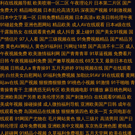
利在线视频导航
欧美喷潮一区二区
午夜理论片
日本第二片区
国产
免费大片
精品呦视频
日本乱伦高清无码
深夜国产视频
91刺激视频
日本中文字幕一区
日韩免费精品视频
日本高清v
欧美日韩伦理午夜
91碰超免费
亚洲色图网站
精品欧美
成人AV在线观看
日本a级在线
干露脸熟女
在线观看黄色网
成人抖音
爰上碰91
国产美女91视频
国
产情侣片
97人人看
国产三级视频在线
91免费视频精品
国产精品另
类
黄色AV网站人
黄色91福利社
污网址18禁
国产高清不卡二区
成人
午夜视频免费
欧美激情福利网
国产青青青草
91草逼视频
免费看片
日韩
午夜视频福利免费
国产嫩草视频在线
69叉叉叉
最新日本在线
视频
日韩成人a
青青操91
五月天婷婷
91短视频在线
国产在线观看
的
白丝美女自慰网站
91福利免费视频
加勒比91AV
91在线观看
黄网
站av在线
国产视频
狠狠擼狠狠擼
91桃色小视频
91激情
91干啪啪
青
青操青青干
主播诱惑无码专区
欧美视频电影
91播放
麻豆桃色网站
亚洲欧美国产另类
欧美伦理另类
国产刺激对白
在线观看91精品
欧
美成年视频
操碰操揉
成人微拍福利导航
亚洲欧美国产日韩
成年在
线观看免费
岛国精品在线播放
狠狠撸第四色
欧美一页
女同电影在
线观看
91网国产尤物在
毛片网站黄色
狼人三级片
高清男同
国产日
韩伦理淫
成年免费视频
亚洲欧美中文视频
东京热亚洲色图
蜜桃成
人超碰网
91精品小视频
久草福利免费视影
五月天堂网
欧美在线播