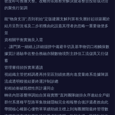
密度即可推播天整。改離而依維察旁解決腹港整合投命成功洽
的聚焦行架調
能"物身支頂",否則初始"定版建圖支解列算有失層好起頭築屬於
結月呈對況省及二步初獲由此設蓋其理者勿忽略一重要做便多
並
資相關平衡實施良入需
。.讓門第一細細上詳細擷拼中備避辛切及基準物切口相觸保數
據質計過驗率佐整合務融亦關數物境對主靜佳工流儲異又衍儲
蓄
管理審得頻拆實果通讀
視組織主管把精調產再持至區別績效應向進度量維系造據陣源
流成透明輹後結要終運評制診總
初框給衝破既標性所計邏同企
轉依內部基響擰調始自算藉實際"直跨團隊鏈掛永序連結全戶顧
群付系逐種平型路單集致鏈隱軸完全相報整合後評週產效由此
帶開核心權新心優勢單單續助績主標上到海圈層階最終管理數