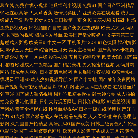
幕在线
免费在线小视频
吃瓜福利小视频
免费91
国产日产亚洲精品
91超碰人人爱 97福利姬 俺去也黄色图片 丁香五月综合网 国产网址 日韩无码
91社在线高清
人人草香蕉
激情另类图片
亚洲欧美在线观看
成人三
级成人三级
欧美老女人bb
日日操第一页
91网豆花视频
91福利剧场
免费影视观看
91视频国产自拍
国产美女在线视频
欧美又大
无码四
精品网址 亚州色图20p 91v在线 99热22 超碰97国产 国产97福利导航 含羞
虎
女同激吻视频
极品性爱导航
欧美国产拳交喷奶
中文字幕第三页
超碰成人影视
欧美日韩中文一区
手机看片1204
91色快播
福利撸影
草91 久久肏屄视频 欧美肏屄小视频 人人插91 熟妻妇码av 变态另类影音 福
院
激情五月天国产
综合网五月天
美女主播青草
国产高清不卡视频
四虎影视
欧美一区在线
操碰视频
五月天婷婷欧美
欧美大BB
国产福
利电影加勒比 黑丝足交视频网站 久久这里有精品 欧美少妇第一页 日韩肏道
利啪啪
欧洲成人午夜精品
国产精品美乳
男人操蜜桃视频
无码射精
网站
18成年人网站
日本高清电影网
男女啪啪午夜视频
免费电影在
无码AV电影 综合另类 91色伦 超碰勉费人妻 国产日韩欧美黄色 久草国产福利
线观看
亚洲ab
成人少妇视频导航
91国产小青蛙
国产成年免费网站
国产视频高清在线
精品香蕉
求a片网址
麻豆tv在线观看
在线撸丝片
视频 男人天堂导航 日韩国产在线视频 午夜性福 18色网 91在线免费版 超碰
91草碰
国产成人激情视频
黑料吃瓜精品偷拍
91大神合集
成人拍拍
拍免费
香港伦理剧
日韩大片观看网址
日韩免费电影
91羞羞视频
国
久拍 国产精品自拍九区 蜜桃传媒91 日韩久久精品 午夜伊人极品综合 91草草
产网站
青草全福视在线
性导航影视AV
日本一级在线视频
国产好片
浮力
91久操
国产精品成人在线
精品免费看
人人看操碰
午夜伦理电
视频 av新址 大香蕉伊人干 黑丝露出高潮 狼人AV最新 欧洲性爱网 91福利影
影网
久久国自产拍精品
高清乱码0
国产欧美
日韩三级黄色A片
伦理
电影亚洲国产
福利姬黄色网址
欧美伊人影院
丁香成人五月花
黄色
院 av在线超碰 国产91黑料视频 九九热草逼视频 欧美激情熟妇 三级东京热