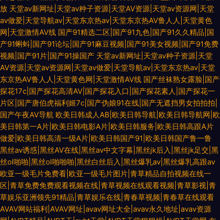
放
天堂av新网址|天堂av种子资源|天堂AV资源|天堂av资源网|天堂
av做爱|天堂导航av|天堂东京热av|天堂东京热AV鲁人人|天堂黄色
网|天堂激情AV线
国产91精选二区|国产91九色|国产91久久精品|国
产91蝌蚪|国产91论坛|国产91麻豆视频|国产91美女视频|国产91免费
视频|国产91片|国产91操国产
天堂av新网址|天堂av种子资源|天堂
AV资源|天堂av资源网|天堂av做爱|天堂导航av|天堂东京热av|天堂
东京热AV鲁人人|天堂黄色网|天堂激情AV线
国产丝袜熟女露脸|国产
探花17c|国产探花高清AV|国产探花入口|国产探花素人|国产探花一
片区|国产唐伯虎福利姬7c|国产伪娘91在线|国产无遮挡男女拍拍拍|
国产午夜AV导航
欧美日韩成人AB|欧美日韩导航|欧美日韩导航网|欧
美日韩第一A片|欧美日韩电影A片|欧美日韩服务|欧美日韩高跟A片
做爱|欧美日韩高清一级A片|欧美日韩国产91|欧美日韩国产鲁一鲁
黑丝av诱惑|黑丝AV在线|黑丝av中文字幕|黑丝jk后入|黑丝jk足交|黑
丝ol啪啪|黑丝ol啪啪啪|黑丝白丝后入|黑丝爆乳av|黑丝爆乳高跟av
欧亚一级毛片免费看|欧亚一级毛片图片|青草精品自拍视频在线一
区|青草免费免费观看视频在线|青草视频在线观看视频|青草影视|青
草娱乐亚洲领先91精品|青草娱乐在线|青春草视频|青春草在线观看
AVAV网站福利|AVAV网址|avav网址大全|avav永久地址|avav资源