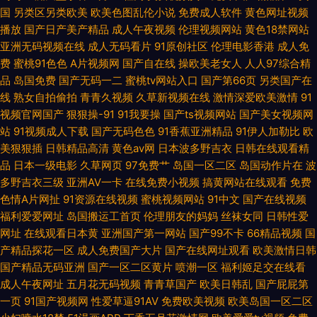
国
另类区另类欧美
欧美色图乱伦小说
免费成人软件
黄色网址视频
播放
国产日产美产精品
成人午夜视频
伦理视频网站
黄色18禁网站
伪娘av 91视频网站网址
亚洲无码视频在线
成人无码看片
91原创社区
伦理电影香港
成人免
费
蜜桃91色色
A片视频网
国产自在线
操欧美老女人
人人97综合精
品
岛国免费
国产无码一二
蜜桃tv网站入口
国产第66页
另类国产在
线
熟女自拍偷拍
青青久视频
久草新视频在线
激情深爱欧美激情
91
视频官网国产
狠狠操-91
91我要操
国产ts视频网站
国产美女视频网
站
91视频成人下载
国产无码色色
91香蕉亚洲精品
91伊人加勒比
欧
美狠狠插
日韩精品高清
黄色av网
日本波多野吉衣
日韩在线观看精
品
日本一级电影
久草网页
97免费艹
岛国一区二区
岛国动作片在
波
多野吉衣三级
亚洲AV一卡
在线免费小视频
搞黄网站在线观看
免费
色情A片网扯
91资源在线视频
蜜桃视频网站
91中文
国产在线视频
福利爱爱网址
岛国搬运工首页
伦理朋友的妈妈
丝袜女同
日韩性爱
网址
在线观看日本黄
亚洲国产第一网站
国产99不卡
66精品视频
国
产精品探花一区
成人免费国产大片
国产在线网址观看
欧美激情日韩
国产精品无码亚洲
国产一区二区黄片
喷潮一区
福利姬足交在线看
成人午夜网址
五月花无码视频
青青草国产
欧美日韩乱
国产屁屁第
一页
91国产视频网
性爱草逼91AV
免费欧美视频
欧美岛国一区二区