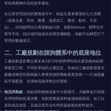
單純增產轉向流程效率優化。
在企業管理諮詢的實務操作中，精益生產著重識別七大浪費
（過量生產、等待、搬運、過度加工、庫存、動作、不良
品）。諮詢顧問往往透過動線分析、裝配Balance、標準化作
業等手段，找出端到端成本的隱形攔截點，為數字化轉型打下
管理的數據基石。
二、工廠規劃在諮詢體系中的底座地位
工廠規劃是影響企業未來5至10年經營彈性與生產節奏的結構
密集型工程。不同於單純的土建設定，有效的工廠規劃需要在
建廠或轉型初期就融入事業預測與戰略產業形態——它涵蓋廠
區平面配置、支撐物流路徑整合於製程：
物流與動線
：例如採取物物流集中分散模式，大幅降低行程廊
高周時間的延遲浪費；規劃需要讓原料進場經裁剪區、加工站
直到成品包裝，且確設置符合B2B快返緩衝的材料超市。