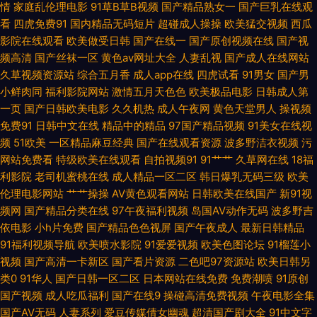
情
家庭乱伦理电影
91草B草B视频
国产精品熟女一
国产巨乳在线观
看
四虎免费91
国内精品无码短片
超碰成人操操
欧美猛交视频
西瓜
sese 人人看人人摸97 四虎永久地址日韩 亚洲第七页国产 在线看免费91 91
影院在线观看
欧美做受日韩
国产在线一
国产原创视频在线
国产视
频高清
国产丝袜一区
黄色av网址大全
人妻乱视
国产成人在线网站
公司制作传媒 91手机在线视频 av资源影院 成人剧场 韩国美女操逼视频 激情
久草视频资源站
综合五月香
成人app在线
四虎试看
91男女
国产男
小鲜肉同
福利影院网站
激情五月天色色
欧美极品电影
日韩成人第
综合涩涩网 另类婷婷 欧美成人色 日本操逼逼 日韩视频一区 午夜欧美剧场 91
一页
国产日韩欧美电影
久久机热
成人午夜网
黄色天堂男人
操视频
免费91
日韩中文在线
精品中的精品
97国产精品视频
91美女在线视
黄色网入口站 99热精偷拍 成人qv 国产自排视频大全 久草资源成人在线 青青
频
51欧美
一区精品麻豆经典
国产在线观看资源
波多野洁衣视频
污
网站免费看
特级欧美在线观看
自拍视频91
91艹艹
久草网在线
18福
草福利导航 探花成人AV 先锋资源久久 伊人大香蕉小说 91精品国产丝袜 avtt
利影院
老司机蜜桃在线
成人精品一区二区
韩日爆乳无码三级
欧美
伦理电影网站
艹艹操操
AV黄色观看网站
日韩欧美在线国产
新91视
香蕉久久 成人AV大香蕉 国产第页 黑丝秦先生 欧美午夜激情影院 97久久草
频网
国产精品分类在线
97午夜福利视频
岛国AV动作无码
波多野吉
依电影
小h片免费
国产精品色色视屏
国产午夜成人
最新日韩精品
av天堂吧 欧美青青久久 三级AV免费 91色色欧美日韩 超碰免费在线97 国产
91福利视频导航
欧美喷水影院
91爱爱视频
欧美色图论坛
91榴莲小
视频
国产高清一卡新区
国产看片资源
二色吧97资源站
欧美日韩另
AV色色 韩国二三四区 另类激情综合 日本网站www 五月四虎停停色图 伊人
类0
91华人
国产日韩一区二区
日本网站在线免费
免费潮喷
91原创
国产视频
成人吃瓜福利
国产在线9
操碰高清免费视频
午夜电影全集
大香啪啪 91夫妻论坛视频 九一美女网站 欧美桃色网 日韩69 午夜剧场性交
国产AV无码
人妻系列
爱豆传媒倩女幽魂
超清国产剧大全
91中文字