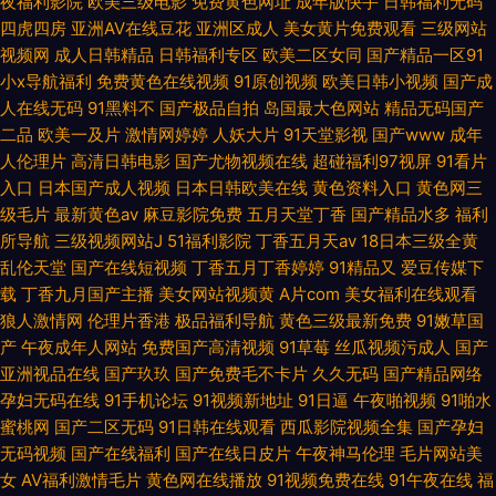
夜福利影院
欧美三级电影
免费黄色网址
成年版快手
日韩福利无码
四虎四房
亚洲AV在线豆花
亚洲区成人
美女黄片免费观看
三级网站
视频网
成人日韩精品
日韩福利专区
欧美二区女同
国产精品一区91
小x导航福利
免费黄色在线视频
91原创视频
欧美日韩小视频
国产成
人在线无码
91黑料不
国产极品自拍
岛国最大色网站
精品无码国产
二品
欧美一及片
激情网婷婷
人妖大片
91天堂影视
国产www
成年
人伦理片
高清日韩电影
国产尤物视频在线
超碰福利97视屏
91看片
入口
日本国产成人视频
日本日韩欧美在线
黄色资料入口
黄色网三
级毛片
最新黄色av
麻豆影院免费
五月天堂丁香
国产精品水多
福利
所导航
三级视频网站J
51福利影院
丁香五月天av
18日本三级全黄
乱伦天堂
国产在线短视频
丁香五月丁香婷婷
91精品又
爱豆传媒下
载
丁香九月国产主播
美女网站视频黄
A片com
美女福利在线观看
狼人激情网
伦理片香港
极品福利导航
黄色三级最新免费
91嫩草国
产
午夜成年人网站
免费国产高清视频
91草莓
丝瓜视频污成人
国产
亚洲视品在线
国产玖玖
国产免费毛不卡片
久久无码
国产精品网络
孕妇无码在线
91手机论坛
91视频新地址
91日逼
午夜啪视频
91啪水
蜜桃网
国产二区无码
91日韩在线观看
西瓜影院视频全集
国产孕妇
无码视频
国产在线福利
国产在线日皮片
午夜神马伦理
毛片网站美
女
AV福利激情毛片
黄色网在线播放
91视频免费在线
91午夜在线
福