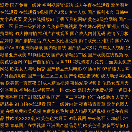
观看
国产免费一级片
福利视频资源站
成人午夜在线观看
欧美图片
2026男人网站 91黄蜜桃 变态91网站 国产成人天天干 加勒比av123 另类丝
在线观看
在线观看h视频
国产a级0
变性人妖
国产福利永久
日韩中
文字幕观看
足交在线播放91
丁香五月色网站
黄色3级抢网站
国产一
袜美腿 欧美洲三极 无码天美麻豆 91次元网页登录 91传媒性爱视频 91视频官
区二区
日本一级婬片
久久免费手机视频
学生妹Av网站
亚洲人成免
费网站
91大神自拍
福利片在线观看
国产成人内射无码
激情五月极
网社区 91在线视频国产 av色天堂 大香蕉网青青 国产性爱一区 黄色小视频
品婷婷
国产剧情精品
成人三级伦理免费
偷怕欧美亚州图片
国产AV
国产AV
97亚洲精华液
国内精自线
国产精品3级片
成年女人视频
狠
WW 老湿机午夜剧场 蜜臀福利网 欧美午夜群交 日韩3级网 91大神导航 草草
狠撸亚洲欧美
91操碰在线
国产高清精品二区
国产欧美在线视频
欧
美色综合网
91国产自拍偷拍
香蕉911
花蝴蝶看片免费
白丝美女免费
网站
欧美女人与动物交
国产精品无码电影
91插插库
97超碰大香蕉
浮力影院 超碰人人爱人人做 九一新址z叉57 狼友视频首页久久 欧美啊V 欧
户外自慰影院
国产一区二区二区
国产偷窥盗摄视频
成人动漫网站观
看
欧美第一页夜夜
91成人精品视频
蜜桃爱爱视频
乱伦熟女五月天
美色图日韩 人妻人人爱 日本理伦少妇电影 三级网站 三级网站大全 三级片网
91香蕉视
福利在线视频直播
一区xxxxx
岛国大片免费视频
一道日本
亚洲香蕉
国产91高清精品
国产一区二区福利
伦理在线播放
人妻无
站导航 熟妇人妻中文精品 丝袜人妻中文字幕 天堂在线97 天天草人人草 五月
码精品
91自拍在线观看
国产一级片内射
夜夜骑青青草
欧美色图人
妻
在线免费欧美视频
免费黄色毛片
成人精品无码视频
欧美午夜极
花婷婷 五月花激情站 午夜福利性爱AV 亚洲伊人1页 AV综合性爱 欧美日韩国
品
性欧美ⅩⅩⅩⅩ乱
欧美色色六月天
91影视网
午夜伦不卡
加勒比性
爱网
青草国产在线视频
亚洲国产精品导航
欧美色淫
波多野结依电
产在线 日本成人A片网址 91国内在线视频 97午夜福利影院 超碰免费在线97